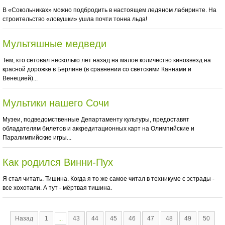
В «Сокольниках» можно подбродить в настоящем ледяном лабиринте. На
строительство «ловушки» ушла почти тонна льда!
Мультяшные медведи
Тем, кто сетовал несколько лет назад на малое количество кинозвезд на
красной дорожке в Берлине (в сравнении со светскими Каннами и
Венецией)...
Мультики нашего Сочи
Музеи, подведомственные Департаменту культуры, предоставят
обладателям билетов и аккредитационных карт на Олимпийские и
Паралимпийские игры...
Как родился Винни-Пух
Я стал читать. Тишина. Когда я то же самое читал в техникуме с эстрады -
все хохотали. А тут - мёртвая тишина.
Назад
1
...
43
44
45
46
47
48
49
50