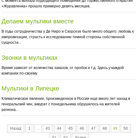
С момента выбора подходящего помещения до торжественного открытия
«Журавленка» прошло примерно девять месяцев.
Делаем мультики вместе
В годы сотрудничества у Де Ниро и Скорсезе было много общего: любовь к
импровизации, страсть к исследованию темной стороны собственной
сущности...
Звонки в мультиках
Время зависит от количества заказов, от пробок и т.д. Здесь у каждой
компании по-своему.
Мультики в Липецке
Климатическое явление, произведенное в России еще много лет назад в
генеральский чин, аккурат с понедельника обрушилось на жителей
региона...
Назад
1
...
43
44
45
46
47
48
49
50
51
52
Далее