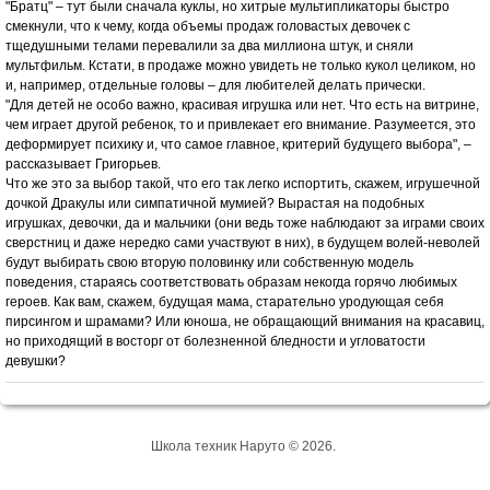
"Братц" – тут были сначала куклы, но хитрые мультипликаторы быстро
смекнули, что к чему, когда объемы продаж головастых девочек с
тщедушными телами перевалили за два миллиона штук, и сняли
мультфильм. Кстати, в продаже можно увидеть не только кукол целиком, но
и, например, отдельные головы – для любителей делать прически.
"Для детей не особо важно, красивая игрушка или нет. Что есть на витрине,
чем играет другой ребенок, то и привлекает его внимание. Разумеется, это
деформирует психику и, что самое главное, критерий будущего выбора", –
рассказывает Григорьев.
Что же это за выбор такой, что его так легко испортить, скажем, игрушечной
дочкой Дракулы или симпатичной мумией? Вырастая на подобных
игрушках, девочки, да и мальчики (они ведь тоже наблюдают за играми своих
сверстниц и даже нередко сами участвуют в них), в будущем волей-неволей
будут выбирать свою вторую половинку или собственную модель
поведения, стараясь соответствовать образам некогда горячо любимых
героев. Как вам, скажем, будущая мама, старательно уродующая себя
пирсингом и шрамами? Или юноша, не обращающий внимания на красавиц,
но приходящий в восторг от болезненной бледности и угловатости
девушки?
Школа техник Наруто © 2026.