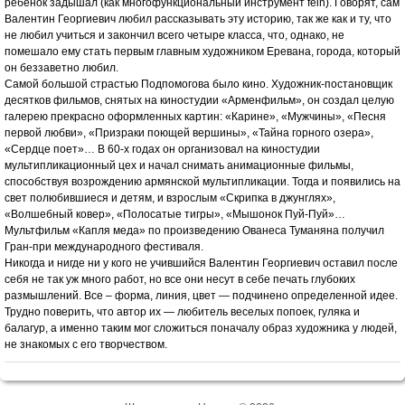
ребенок задышал (как многофункциональный инструмент fein). Говорят, сам
Валентин Георгиевич любил рассказывать эту историю, так же как и ту, что
не любил учиться и закончил всего четыре класса, что, однако, не
помешало ему стать первым главным художником Еревана, города, который
он беззаветно любил.
Самой большой страстью Подпомогова было кино. Художник-постановщик
десятков фильмов, снятых на киностудии «Арменфильм», он создал целую
галерею прекрасно оформленных картин: «Карине», «Мужчины», «Песня
первой любви», «Призраки поющей вершины», «Тайна горного озера»,
«Сердце поет»… В 60-х годах он организовал на киностудии
мультипликационный цех и начал снимать анимационные фильмы,
способствуя возрождению армянской мультипликации. Тогда и появились на
свет полюбившиеся и детям, и взрослым «Скрипка в джунглях»,
«Волшебный ковер», «Полосатые тигры», «Мышонок Пуй-Пуй»…
Мультфильм «Капля меда» по произведению Ованеса Туманяна получил
Гран-при международного фестиваля.
Никогда и нигде ни у кого не учившийся Валентин Георгиевич оставил после
себя не так уж много работ, но все они несут в себе печать глубоких
размышлений. Все – форма, линия, цвет — подчинено определенной идее.
Трудно поверить, что автор их — любитель веселых попоек, гуляка и
балагур, а именно таким мог сложиться поначалу образ художника у людей,
не знакомых с его творчеством.