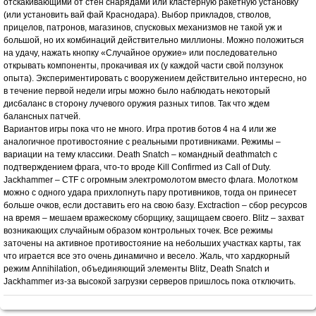
отскакивающими от стен снарядами или кластерную ракетную установку
(или установить вай фай Краснодара). Выбор прикладов, стволов,
прицелов, патронов, магазинов, спусковых механизмов не такой уж и
большой, но их комбинаций действительно миллионы. Можно положиться
на удачу, нажать кнопку «Случайное оружие» или последовательно
открывать компоненты, прокачивая их (у каждой части свой ползунок
опыта). Экспериментировать с вооружением действительно интересно, но
в течение первой недели игры можно было наблюдать некоторый
дисбаланс в сторону лучевого оружия разных типов. Так что ждем
балансных патчей.
Вариантов игры пока что не много. Игра против ботов 4 на 4 или же
аналогичное противостояние с реальными противниками. Режимы –
вариации на тему классики. Death Snatch – командный deathmatch c
подтверждением фрага, что-то вроде Kill Confirmed из Call of Duty.
Jackhammer – CTF с огромным электромолотом вместо флага. Молотком
можно с одного удара прихлопнуть пару противников, тогда он принесет
больше очков, если доставить его на свою базу. Exctraction – сбор ресурсов
на время – мешаем вражескому сборщику, защищаем своего. Blitz – захват
возникающих случайным образом контрольных точек. Все режимы
заточены на активное противостояние на небольших участках карты, так
что играется все это очень динамично и весело. Жаль, что хардкорный
режим Annihilation, объединяющий элементы Blitz, Death Snatch и
Jackhammer из-за высокой загрузки серверов пришлось пока отключить.