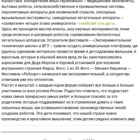
Казахстана. Изобретения юных «кулибиных» – медицинские экзоскелеты,
бытовые роботы, сельскохозяйственные и промышленные системы,
перспективные аппараты для космической отрасли, сенсорные
музыкальные инструменты, самодельные летательные аппараты –
«захватили» четыре этажа университета -
токийский гуль даты
.
Здесь же проходили мастер-классы, шоу научных экспериментов, гонки
среди колесных и шагающих роботов, соревнования беспилотных
летательных аппаратов. Устроители фестиваля – «Экспериментальная
техническая школа» и ВГУ – сумели создать универсальную платформу, где
удалось одинаково интересно провести время и детсадовским малышам, и
взрослым, которые в обычной жизни вряд ли бы заинтересовались
аэросанями для Деда Мороза и буровой установкой для изучения
внутреннего строения Марса. Фото: 1 из 35 Фото — Михаил Кирьянов. –
Фестиваль «Робоарт» начинался как экспериментальный, а сегодня мы
отмечаем уже его пятилетие.
Растет и масштаб: с каждым годом форум собирает все больше и больше
участников со всех уголков России. Радостно отмечать, что подрастает
новая смена прекрасных умных ребят и большое спасибо за это
родителям, которые поддерживают их в стремлении думать о таких
серьезных вещах, как усовершенствование производственных линий,
создание роботов. Эти дети понимают, что нашей стране нужно
производство и креативное мышление, этим детям суждено изменить мир.