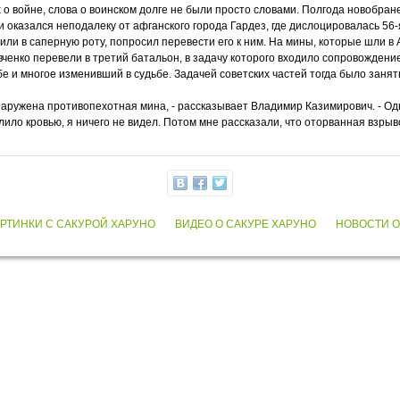
 о войне, слова о воинском долге не были просто словами. Полгода новобран
и оказался неподалеку от афганского города Гардез, где дислоцировалась 56-
или в саперную роту, попросил перевести его к ним. На мины, которые шли 
ченко перевели в третий батальон, в задачу которого входило сопровождение
е и многое изменивший в судьбе. Задачей советских частей тогда было занят
наружена противопехотная мина, - рассказывает Владимир Казимирович. - Одн
алило кровью, я ничего не видел. Потом мне рассказали, что оторванная взры
АРТИНКИ С САКУРОЙ ХАРУНО
ВИДЕО О САКУРЕ ХАРУНО
НОВОСТИ О