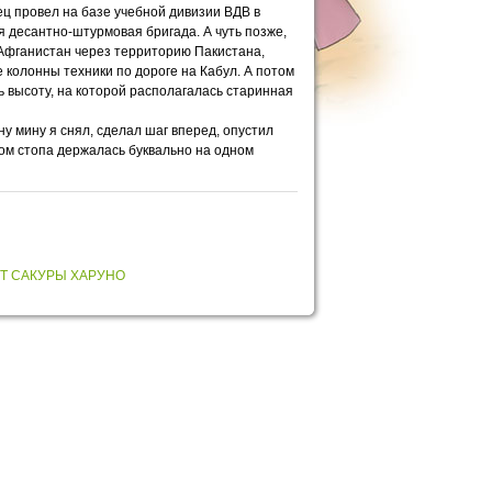
ец провел на базе учебной дивизии ВДВ в
я десантно-штурмовая бригада. А чуть позже,
в Афганистан через территорию Пакистана,
 колонны техники по дороге на Кабул. А потом
ь высоту, на которой располагалась старинная
у мину я снял, сделал шаг вперед, опустил
вом стопа держалась буквально на одном
Т САКУРЫ ХАРУНО