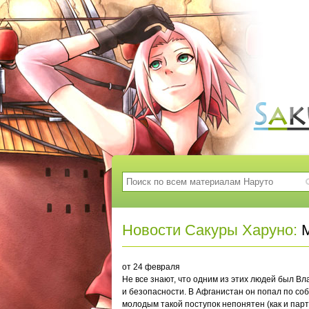
Новости Сакуры Харуно:
М
от 24 февраля
Не все знают, что одним из этих людей был В
и безопасности. В Афганистан он попал по со
молодым такой поступок непонятен (как и партн