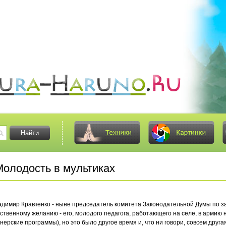
олодость в мультиках
ладимир Кравченко - ныне председатель комитета Законодательной Думы по з
бственному желанию - его, молодого педагога, работающего на селе, в армию
ерские программы), но это было другое время и, что ни говори, совсем другая