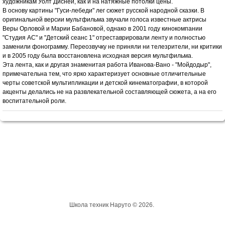
художникам Уолт Дисней, как и на натяжные потолки цены.
В основу картины "Гуси-лебеди" лег сюжет русской народной сказки. В
оригинальной версии мультфильма звучали голоса известные актрисы
Веры Орловой и Марии Бабановой, однако в 2001 году кинокомпании
"Студия АС" и "Детский сеанс 1" отреставрировали ленту и полностью
заменили фонограмму. Переозвучку не приняли ни телезрители, ни критики
и в 2005 году была восстановлена исходная версия мультфильма.
Эта лента, как и другая знаменитая работа Иванова-Вано - "Мойдодыр",
примечательна тем, что ярко характеризует основные отличительные
черты советской мультипликации и детской кинематографии, в которой
акценты делались не на развлекательной составляющей сюжета, а на его
воспитательной роли.
Школа техник Наруто © 2026.