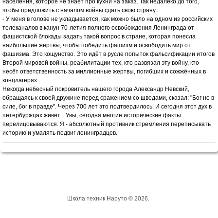
населения, которое не знает про кухни на заказ. Так недалеко до того,
чтобы предложить с началом войны сдать свою страну...
- У меня в голове не укладывается, как можно было на одном из российских
телеканалов в канун 70-летия полного освобождения Ленинграда от
фашистской блокады задать такой вопрос в стране, которая понесла
наибольшие жертвы, чтобы победить фашизм и освободить мир от
фашизма. Это кощунство. Это идёт в русле попыток фальсификации итогов
Второй мировой войны, реабилитации тех, кто развязал эту войну, кто
несёт ответственность за миллионные жертвы, погибших и сожжённых в
концлагерях.
Некогда небесный покровитель нашего города Александр Невский,
обращаясь к своей дружине перед сражением со шведами, сказал: "Бог не в
силе, бог в правде". Через 700 лет это подтвердилось. И сегодня этот дух в
петербуржцах живёт... Увы, сегодня многие исторические факты
перелицовываются. Я - абсолютный противник стремления переписывать
историю и умалять подвиг ленинградцев.
Школа техник Наруто © 2026.