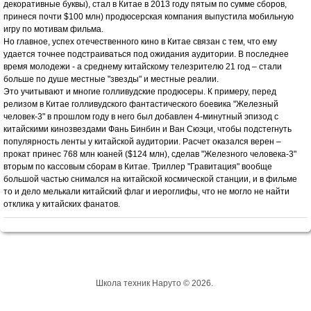
декоративные буквы), стал в Китае в 2013 году пятым по сумме сборов,
принеся почти $100 млн) продюсерская компания выпустила мобильную
игру по мотивам фильма.
Но главное, успех отечественного кино в Китае связан с тем, что ему
удается точнее подстраиваться под ожидания аудитории. В последнее
время молодежи - а среднему китайскому телезрителю 21 год – стали
больше по душе местные "звезды" и местные реалии.
Это учитывают и многие голливудские продюсеры. К примеру, перед
релизом в Китае голливудского фантастического боевика "Железный
человек-3" в прошлом году в него был добавлен 4-минутный эпизод с
китайскими кинозвездами Фань Бинбин и Ван Сюэци, чтобы подстегнуть
популярность ленты у китайской аудитории. Расчет оказался верен –
прокат принес 768 млн юаней ($124 млн), сделав "Железного человека-3"
вторым по кассовым сборам в Китае. Триллер "Гравитация" вообще
большой частью снимался на китайской космической станции, и в фильме
то и дело мелькали китайский флаг и иероглифы, что не могло не найти
отклика у китайских фанатов.
Школа техник Наруто © 2026.