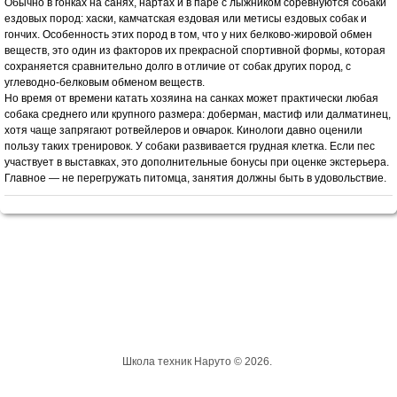
Обычно в гонках на санях, нартах и в паре с лыжником соревнуются собаки
ездовых пород: хаски, камчатская ездовая или метисы ездовых собак и
гончих. Особенность этих пород в том, что у них белково-жировой обмен
веществ, это один из факторов их прекрасной спортивной формы, которая
сохраняется сравнительно долго в отличие от собак других пород, с
углеводно-белковым обменом веществ.
Но время от времени катать хозяина на санках может практически любая
собака среднего или крупного размера: доберман, мастиф или далматинец,
хотя чаще запрягают ротвейлеров и овчарок. Кинологи давно оценили
пользу таких тренировок. У собаки развивается грудная клетка. Если пес
участвует в выставках, это дополнительные бонусы при оценке экстерьера.
Главное — не перегружать питомца, занятия должны быть в удовольствие.
Школа техник Наруто © 2026.