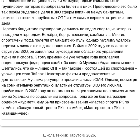
возглавлявшими национальные и международные криминальные
группировки, которые приобретали билеты в цирк. Преподнесено это было
так: якобы Ундаганов, деля в ЗКО сферы влияния между бандитами,
активно вытеснял зарубежные ОПГ и тем самым вершил патриотические
дела.
Нередко бандитские группировки делились по видам спорта, из которых
выходили «торпеды». Боксёры, борцы-вольники, самбисты… Многие
спортсмены тогда полегли от бандитских пуль, однако Муслиму удалось
пережить лихолетье и даже подняться. Войдя в 2002 году во властные
структуры ЗКО, он занял пост руководителя областного управления
туризма и спорта. К тому времени он уже четыре года возглавлял
национальную федерацию самбо. За спиной Муслима Ундаганова многие
шептались, что он – лидер ОПГ «Тайпакские», состоящей из спортсменов –
уроженцев села Тайпак. Некоторые факты и предположения из
деятельности Муслима регулярно просачивались в СМИ. Однако, несмотря
на сомнительную репутацию, властные структуры ЗКО его любили,
приближали. В 2008 году он несколько месяцев занимал пост заместителя
акима Уральска по социальным вопросам. Тогда же он был награждён
орденом «Курмет», ему были присвоены звания «Мастер спорта РК по
самбо», «Заслуженный тренер РК по самбо», «Мастер спорта РК по
казакша-курес».
Школа техник Наруто © 2026.